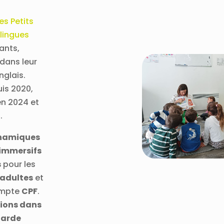
les Petits
ilingues
ants,
dans leur
nglais.
is 2020,
en 2024 et
.
ynamiques
 immersifs
s
pour les
 adultes
et
Compte
CPF
.
tions dans
garde